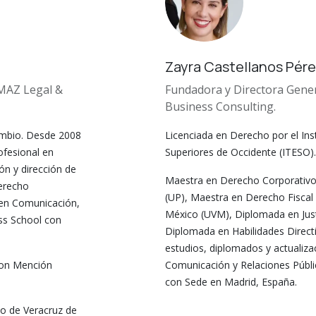
Zayra Castellanos Pér
 MAZ Legal &
Fundadora y Directora Gene
Business Consulting.
ambio. Desde 2008
Licenciada en Derecho por el Ins
ofesional en
Superiores de Occidente (ITESO).
ón y dirección de
Maestra en Derecho Corporativo
Derecho
(UP), Maestra en Derecho Fiscal p
 en Comunicación,
México (UVM), Diplomada en Justi
ss School con
Diplomada en Habilidades Direct
estudios, diplomados y actualiz
con Mención
Comunicación y Relaciones Públ
con Sede en Madrid, España.
do de Veracruz de