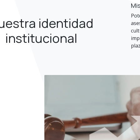
Mi
Pot
uestra identidad
ase
cul
institucional
imp
pla