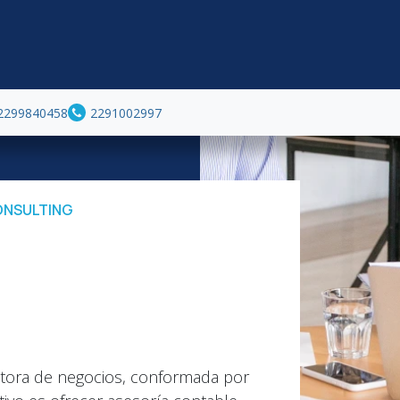
Servicios
Blog
Contacto
Agendar Citas
2299840458
2291002997
ONSULTING
tora de negocios, conformada por