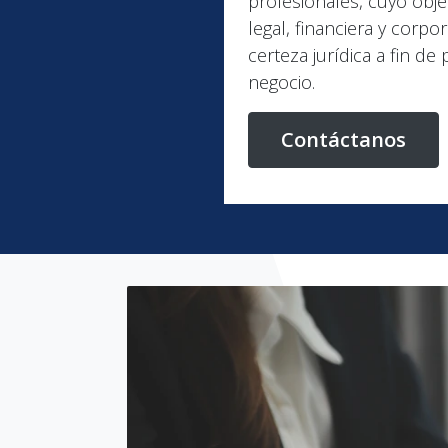
profesionales, cuyo obje
legal, financiera y corpor
certeza jurídica a fin de 
negocio.
Contáctanos